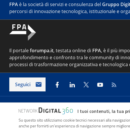
FPA
è la società di servizi e consulenza del
Gruppo Digit
percorsi di innovazione tecnologica, istituzionale e orga
Il portale
forumpa.it
, testata online di
FPA
, è il più imp
approfondimento e confronto tra le community di inno
processi di trasformazione organizzativa e tecnologica d
Seguici
Indirizzo:
Via del Porto Fluviale 67/d – 00154 Roma
I tuoi contenuti, la tua pr
Su questo sito utilizziamo cookie tecnici necessari alla navigazion
Forumpa.it
è una pubblicazione telematica iscritta pre
anche per fornirti un’esperienza di navigazione sempre migliore, p
FPA s.r.l. è società soggetta a Direzione e Coordinament