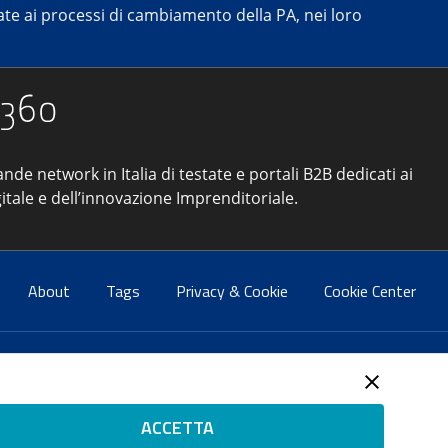
e ai processi di cambiamento della PA, nei loro
ande network in Italia di testate e portali B2B dedicati ai
tale e dell’innovazione Imprenditoriale.
About
Tags
Privacy & Cookie
Cookie Center
atti:
info@forumpa.it
– tel. 06 684251 – fax. 06 68425433
2 del 2 maggio 2008 – Direttore resp. Michela Stentella
ACCETTA
tificata per il sistema di management di qualità SQS (ISO