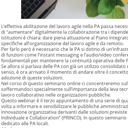
L’effettiva abilitazione del lavoro agile nella PA passa nec
di “aumentare” digitalmente la collaborazione tra i dipenden
istituzioni è chiara: dare piena attuazione al Piano integrat
specifiche all’organizzazione del lavoro agile e da remoto.
Per farlo però è necessario che le PA si dotino di un’infras
di funzioni come l’instant messaging e l’audio/video confer
fondamentali per mantenere la continuità operativa delle 
Se allora si parlava delle PA con già un utilizzo consolidat
senso, è ora arrivato il momento di andare oltre il concetto 
adozione di queste soluzioni.
Nel corso di questo seminario online ci concentreremo sulle
soffermandoci specialmente sull’importanza della leva tec
lavoro collaborativo nelle organizzazioni pubbliche.
Questo webinar è il terzo appuntamento di una serie di qua
volta a informare e sensibilizzare le pubbliche amministrazi
innovazione organizzativa derivanti dalle soluzioni previst
Individuale e Collaboration” (PRINCO). In questo seminario
dedicato alle PA locali.