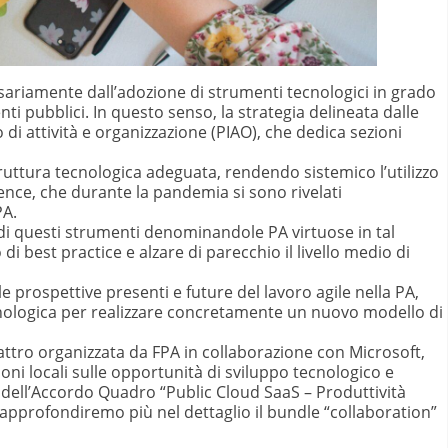
essariamente dall’adozione di strumenti tecnologici in grado
ti pubblici. In questo senso, la strategia delineata dalle
o di attività e organizzazione (PIAO), che dedica sezioni
truttura tecnologica adeguata, rendendo sistemico l’utilizzo
ence, che durante la pandemia si sono rivelati
PA.
o di questi strumenti denominandole PA virtuose in tal
di best practice e alzare di parecchio il livello medio di
 prospettive presenti e future del lavoro agile nella PA,
nologica per realizzare concretamente un nuovo modello di
ttro organizzata da FPA in collaborazione con Microsoft,
oni locali sulle opportunità di sviluppo tecnologico e
e dell’Accordo Quadro “Public Cloud SaaS – Produttività
 approfondiremo più nel dettaglio il bundle “collaboration”