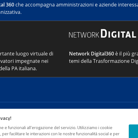
al 360
che accompagna amministrazioni e aziende interessat
nizzativa.
ortante luogo virtuale di
Network Digital360
è il più gr
vatori impegnate nei
temi della Trasformazione Digi
ella PA italiana.
Cont
ivacy!
e e funzionali all’erogazione del servizio. Utilizziamo i cookie
sso Registro della stampa del Tribunale di Roma – Reg. n. 18
er facilitare le interazioni con le nostre funzionalità social e per
o da parte di Digital360 S.p.A. – FPA s.r.l. è un’azienda cer