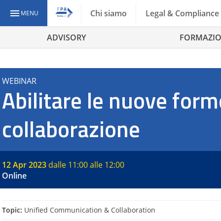
Vai
Chi siamo
Legal & Compliance
MENU
al
contenuto
ADVISORY
FORMAZI
WEBINAR
Abilitare le nuove forme
collaborazione
12 Apr 2023
dalle 11:00 alle 12:00
Online
Topic:
Unified Communication & Collaboration