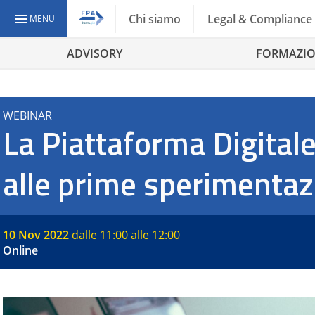
Vai
Chi siamo
Legal & Compliance
MENU
al
contenuto
ADVISORY
FORMAZI
WEBINAR
La Piattaforma Digital
alle prime sperimentaz
10 Nov 2022
dalle 11:00 alle 12:00
Online