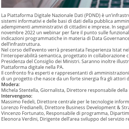
La Piattaforma Digitale Nazionale Dati (PDND) è un’infrastr
sistemi informativi e delle basi di dati della pubblica ammini
adempimenti amministrativi di cittadini e imprese. In seguit
novembre 2022 un webinar per fare il punto sulle funzional
indicazioni programmatiche in materia di Data Governance e
dell’infrastruttura.
Nel corso dell’evento verrà presentata l’esperienza Istat ne
l'interoperabilità semantica, progettato in collaborazione c
Presidenza del Consiglio dei Ministri. Saranno inoltre illus
Piattaforma digitale nella PA.
Il confronto fra esperti e rappresentanti di amministrazioni
di un progetto che nasce da un forte sinergia fra gli attori d
Modera:
Michela Stentella, Giornalista, Direttore responsabile dell
Intervengono:
Massimo Fedeli, Direttore centrale per le tecnologie infor
Lorenzo Fredianelli, Direttore Business Development & St
Vincenzo Fortunato, Responsabile di programma, Dipartime
Eleonora Verdini, Dirigente dell’area sviluppo del servizio