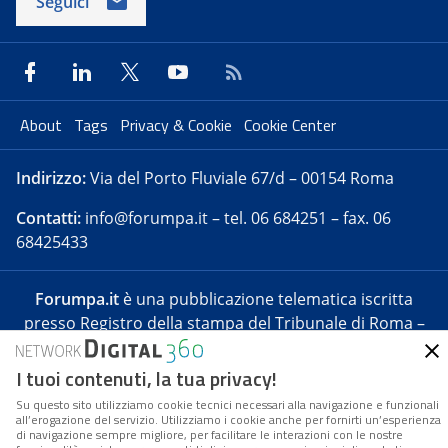
Seguici
About
Tags
Privacy & Cookie
Cookie Center
Indirizzo:
Via del Porto Fluviale 67/d – 00154 Roma
Contatti:
info@forumpa.it
– tel. 06 684251 – fax. 06
68425433
Forumpa.it
è una pubblicazione telematica iscritta
presso Registro della stampa del Tribunale di Roma –
Reg. n. 182 del 2 maggio 2008 – Direttore resp. Michela
Stentella
I tuoi contenuti, la tua privacy!
FPA s.r.l. è società soggetta a Direzione e
Su questo sito utilizziamo cookie tecnici necessari alla navigazione e funzionali
Coordinamento da parte di Digital360 S.p.A. – FPA s.r.l.
all’erogazione del servizio. Utilizziamo i cookie anche per fornirti un’esperienza
di navigazione sempre migliore, per facilitare le interazioni con le nostre
è un’azienda certificata per il sistema di management