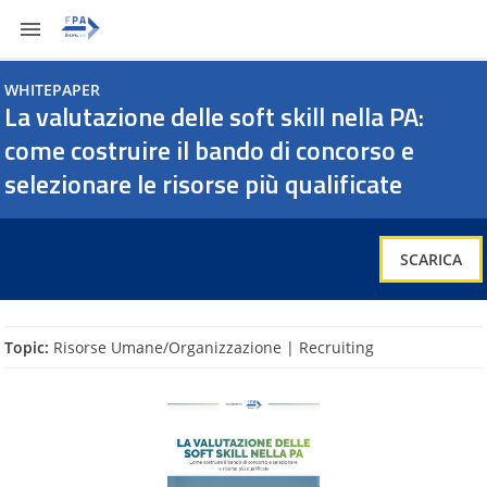
Vai
al
contenuto
WHITEPAPER
La valutazione delle soft skill nella PA: come costruire il bando di concorso e selezionare le risorse più qualificate
SCARICA
La valutazione delle soft skill nella PA:
come costruire il bando di concorso e
selezionare le risorse più qualificate
SCARICA
Topic:
Risorse Umane/Organizzazione | Recruiting