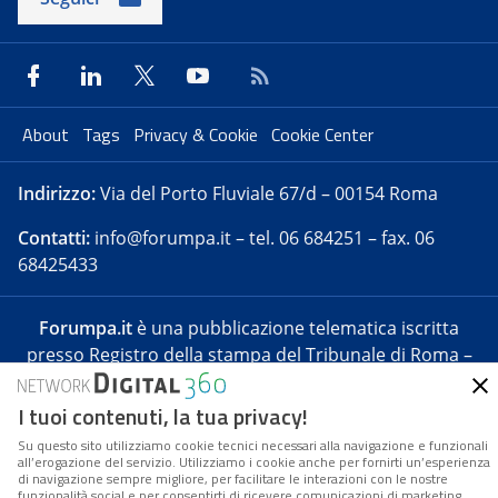
About
Tags
Privacy & Cookie
Cookie Center
Indirizzo:
Via del Porto Fluviale 67/d – 00154 Roma
Contatti:
info@forumpa.it
– tel. 06 684251 – fax. 06
68425433
Forumpa.it
è una pubblicazione telematica iscritta
presso Registro della stampa del Tribunale di Roma –
Reg. n. 182 del 2 maggio 2008 – Direttore resp. Michela
Stentella
I tuoi contenuti, la tua privacy!
FPA s.r.l. è società soggetta a Direzione e
Su questo sito utilizziamo cookie tecnici necessari alla navigazione e funzionali
Coordinamento da parte di Digital360 S.p.A. – FPA s.r.l.
all’erogazione del servizio. Utilizziamo i cookie anche per fornirti un’esperienza
di navigazione sempre migliore, per facilitare le interazioni con le nostre
è un’azienda certificata per il sistema di management
funzionalità social e per consentirti di ricevere comunicazioni di marketing