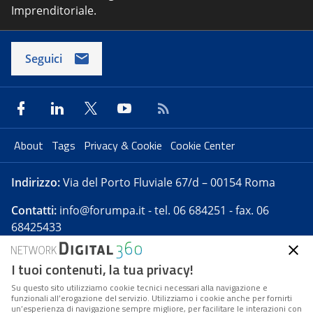
Imprenditoriale.
Seguici
About
Tags
Privacy & Cookie
Cookie Center
Indirizzo:
Via del Porto Fluviale 67/d – 00154 Roma
Contatti:
info@forumpa.it
- tel. 06 684251 - fax. 06
68425433
I tuoi contenuti, la tua privacy!
Forumpa.it
è una pubblicazione telematica iscritta
presso Registro della stampa del Tribunale di Roma -
Su questo sito utilizziamo cookie tecnici necessari alla navigazione e
funzionali all’erogazione del servizio. Utilizziamo i cookie anche per fornirti
Reg. n. 182 del 2 maggio 2008 - Direttore resp. Michela
un’esperienza di navigazione sempre migliore, per facilitare le interazioni con