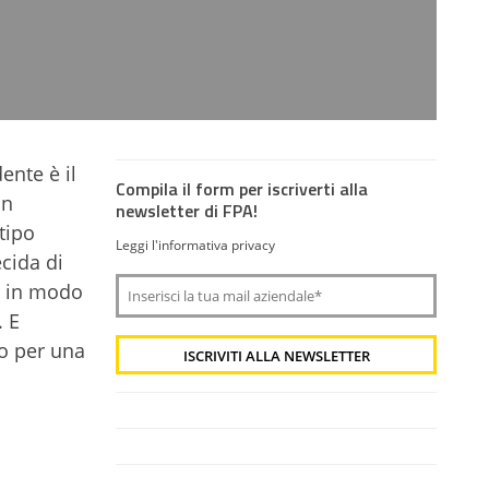
ente è il
Compila il form per iscriverti alla
un
newsletter di FPA!
 tipo
Leggi l'informativa privacy
cida di
a in modo
. E
so per una