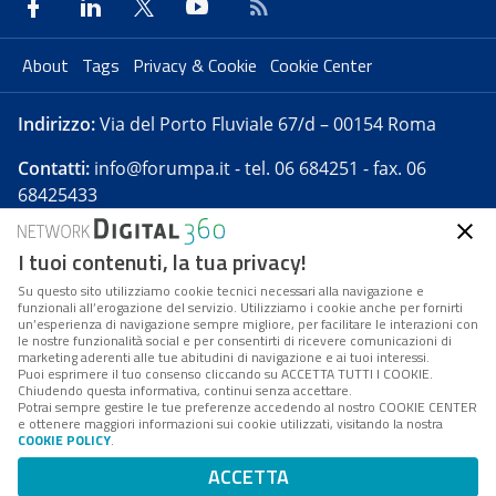
About
Tags
Privacy & Cookie
Cookie Center
Indirizzo:
Via del Porto Fluviale 67/d – 00154 Roma
Contatti:
info@forumpa.it
- tel. 06 684251 - fax. 06
68425433
I tuoi contenuti, la tua privacy!
Forumpa.it
è una pubblicazione telematica iscritta
presso Registro della stampa del Tribunale di Roma -
Su questo sito utilizziamo cookie tecnici necessari alla navigazione e
funzionali all’erogazione del servizio. Utilizziamo i cookie anche per fornirti
Reg. n. 182 del 2 maggio 2008 - Direttore resp. Michela
un’esperienza di navigazione sempre migliore, per facilitare le interazioni con
Stentella
le nostre funzionalità social e per consentirti di ricevere comunicazioni di
marketing aderenti alle tue abitudini di navigazione e ai tuoi interessi.
FPA s.r.l. è società soggetta a Direzione e
Puoi esprimere il tuo consenso cliccando su ACCETTA TUTTI I COOKIE.
Coordinamento da parte di Digital360 S.p.A. - FPA s.r.l.
Chiudendo questa informativa, continui senza accettare.
Potrai sempre gestire le tue preferenze accedendo al nostro COOKIE CENTER
è un'azienda certificata per il sistema di management
e ottenere maggiori informazioni sui cookie utilizzati, visitando la nostra
COOKIE POLICY
.
di qualità SQS (ISO 9001)
Codice Fiscale/Partita IVA n. 10693191008 - R.E.A. Roma
ACCETTA