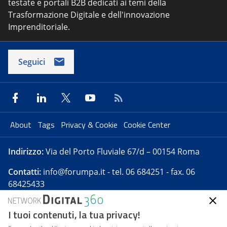
testate e portali B2B dedicati ai temi della
Trasformazione Digitale e dell'innovazione
Imprenditoriale.
Seguici
About
Tags
Privacy & Cookie
Cookie Center
Indirizzo:
Via del Porto Fluviale 67/d – 00154 Roma
Contatti:
info@forumpa.it
- tel. 06 684251 - fax. 06
68425433
I tuoi contenuti, la tua privacy!
Forumpa.it
è una pubblicazione telematica iscritta
presso Registro della stampa del Tribunale di Roma -