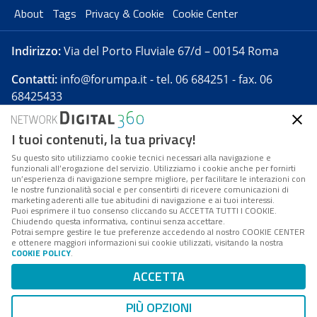
About
Tags
Privacy & Cookie
Cookie Center
Indirizzo:
Via del Porto Fluviale 67/d – 00154 Roma
Contatti:
info@forumpa.it
- tel. 06 684251 - fax. 06
68425433
I tuoi contenuti, la tua privacy!
Forumpa.it
è una pubblicazione telematica iscritta
presso Registro della stampa del Tribunale di Roma -
Su questo sito utilizziamo cookie tecnici necessari alla navigazione e
funzionali all’erogazione del servizio. Utilizziamo i cookie anche per fornirti
Reg. n. 182 del 2 maggio 2008 - Direttore resp. Michela
un’esperienza di navigazione sempre migliore, per facilitare le interazioni con
Stentella
le nostre funzionalità social e per consentirti di ricevere comunicazioni di
marketing aderenti alle tue abitudini di navigazione e ai tuoi interessi.
FPA s.r.l. è società soggetta a Direzione e
Puoi esprimere il tuo consenso cliccando su ACCETTA TUTTI I COOKIE.
Coordinamento da parte di Digital360 S.p.A. - FPA s.r.l.
Chiudendo questa informativa, continui senza accettare.
Potrai sempre gestire le tue preferenze accedendo al nostro COOKIE CENTER
è un'azienda certificata per il sistema di management
e ottenere maggiori informazioni sui cookie utilizzati, visitando la nostra
COOKIE POLICY
.
di qualità SQS (ISO 9001)
Codice Fiscale/Partita IVA n. 10693191008 - R.E.A. Roma
ACCETTA
n. 1249791. ISP AWS
PIÙ OPZIONI
Mappa del sito