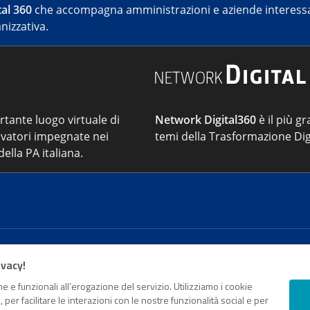
al 360
che accompagna amministrazioni e aziende interessat
nizzativa.
ortante luogo virtuale di
Network Digital360
è il più gr
vatori impegnate nei
temi della Trasformazione Dig
ella PA italiana.
Cont
ivacy!
e e funzionali all’erogazione del servizio. Utilizziamo i cookie
sso Registro della stampa del Tribunale di Roma - Reg. n. 18
er facilitare le interazioni con le nostre funzionalità social e per
o da parte di Digital360 S.p.A. - FPA s.r.l. è un'azienda cer