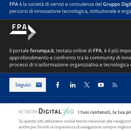
FPA
è la società di servizi e consulenza del
Gruppo Digit
percorsi di innovazione tecnologica, istituzionale e orga
Il portale
forumpa.it
, testata online di
FPA
, è il più imp
approfondimento e confronto tra le community di inno
processi di trasformazione organizzativa e tecnologica d
Seguici
Indirizzo:
Via del Porto Fluviale 67/d – 00154 Roma
I tuoi contenuti, la tua pr
Su questo sito utilizziamo cookie tecnici necessari alla navigazion
Forumpa.it
è una pubblicazione telematica iscritta pre
anche per fornirti un’esperienza di navigazione sempre migliore, p
FPA s.r.l. è società soggetta a Direzione e Coordinament