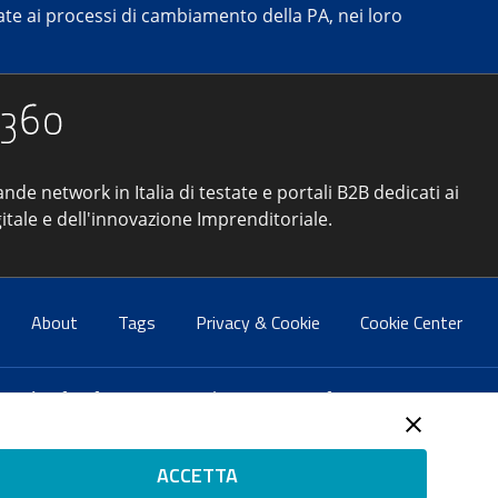
e ai processi di cambiamento della PA, nei loro
ande network in Italia di testate e portali B2B dedicati ai
itale e dell'innovazione Imprenditoriale.
About
Tags
Privacy & Cookie
Cookie Center
atti:
info@forumpa.it
- tel. 06 684251 - fax. 06 68425433
2 del 2 maggio 2008 - Direttore resp. Michela Stentella
ACCETTA
tificata per il sistema di management di qualità SQS (ISO