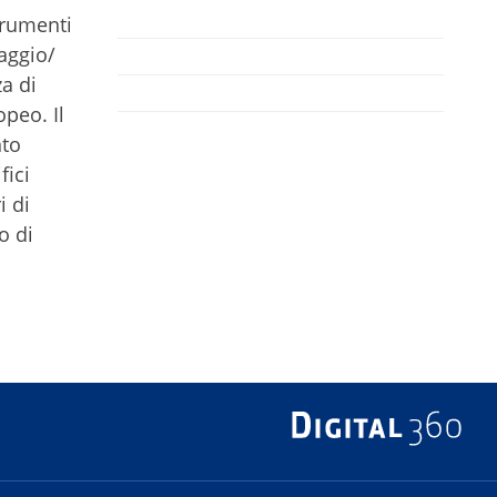
trumenti
aggio/
za di
opeo. Il
nto
fici
i di
o di