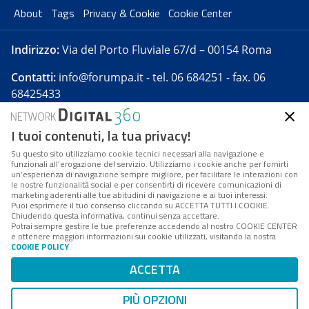
About
Tags
Privacy & Cookie
Cookie Center
Indirizzo:
Via del Porto Fluviale 67/d – 00154 Roma
Contatti:
info@forumpa.it
- tel. 06 684251 - fax. 06
68425433
I tuoi contenuti, la tua privacy!
Forumpa.it
è una pubblicazione telematica iscritta
presso Registro della stampa del Tribunale di Roma -
Su questo sito utilizziamo cookie tecnici necessari alla navigazione e
funzionali all’erogazione del servizio. Utilizziamo i cookie anche per fornirti
Reg. n. 182 del 2 maggio 2008 - Direttore resp. Michela
un’esperienza di navigazione sempre migliore, per facilitare le interazioni con
Stentella
le nostre funzionalità social e per consentirti di ricevere comunicazioni di
marketing aderenti alle tue abitudini di navigazione e ai tuoi interessi.
FPA s.r.l. è società soggetta a Direzione e
Puoi esprimere il tuo consenso cliccando su ACCETTA TUTTI I COOKIE.
Coordinamento da parte di Digital360 S.p.A. - FPA s.r.l.
Chiudendo questa informativa, continui senza accettare.
Potrai sempre gestire le tue preferenze accedendo al nostro COOKIE CENTER
è un'azienda certificata per il sistema di management
e ottenere maggiori informazioni sui cookie utilizzati, visitando la nostra
COOKIE POLICY
.
di qualità SQS (ISO 9001)
Codice Fiscale/Partita IVA n. 10693191008 - R.E.A. Roma
ACCETTA
n. 1249791. ISP AWS
PIÙ OPZIONI
Mappa del sito