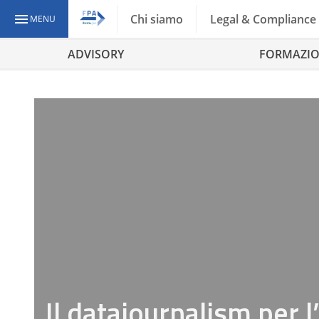
Chi siamo
Legal & Compliance
MENU
ADVISORY
FORMAZI
Il datajournalism per 