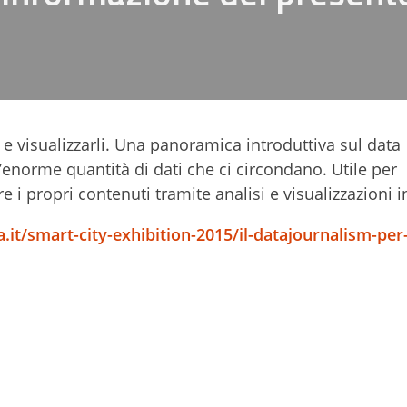
li e visualizzarli. Una panoramica introduttiva sul data
ll’enorme quantità di dati che ci circondano. Utile per
 i propri contenuti tramite analisi e visualizzazioni in
it/smart-city-exhibition-2015/il-datajournalism-per