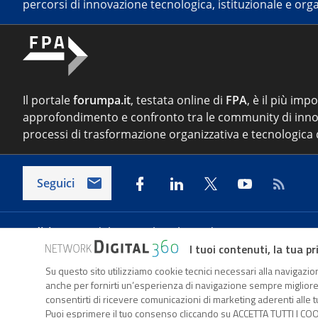
percorsi di innovazione tecnologica, istituzionale e orga
Il portale
forumpa.it
, testata online di
FPA
, è il più imp
approfondimento e confronto tra le community di inno
processi di trasformazione organizzativa e tecnologica d
Seguici
Indirizzo:
Via del Porto Fluviale 67/d – 00154 Roma
I tuoi contenuti, la tua pr
Su questo sito utilizziamo cookie tecnici necessari alla navigazion
Forumpa.it
è una pubblicazione telematica iscritta pre
anche per fornirti un’esperienza di navigazione sempre migliore, p
FPA s.r.l. è società soggetta a Direzione e Coordinament
consentirti di ricevere comunicazioni di marketing aderenti alle tu
Puoi esprimere il tuo consenso cliccando su ACCETTA TUTTI I COO