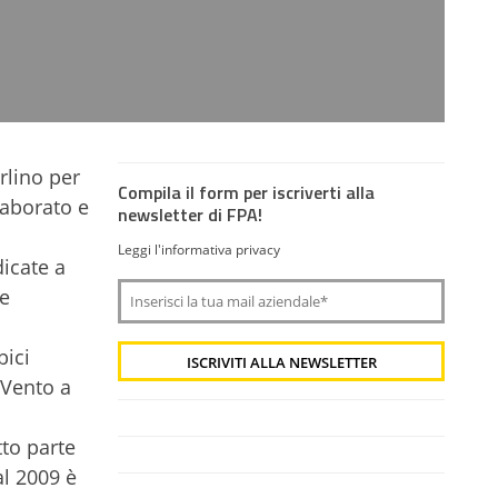
rlino per
Compila il form per iscriverti alla
laborato e
newsletter di FPA!
Leggi l'informativa privacy
dicate a
re
bici
 Vento a
tto parte
l 2009 è