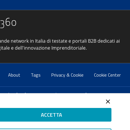
ande network in Italia di testate e portali B2B dedicati ai
itale e dell'innovazione Imprenditoriale.
About
Tags
Privacy & Cookie
Cookie Center
atti:
info@forumpa.it
- tel. 06 684251 - fax. 06 68425433
2 del 2 maggio 2008 - Direttore resp. Michela Stentella
ACCETTA
tificata per il sistema di management di qualità SQS (ISO