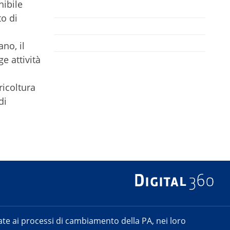
nibile
to di
no, il
e attività
ricoltura
di
e ai processi di cambiamento della PA, nei loro