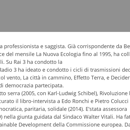
sta professionista e saggista. Già corrispondente da Be
rice del mensile La Nuova Ecologia fino al 1995, ha col
i. Su Rai 3 ha condotto la
adio 3 ha ideato e condotto i cicli di trasmissioni de
ol vento, La città in cammino, Effetto Terra, e Decide
di democrazia partecipata.
etto serra (2005, con Karl-Ludwig Schibel), Rivoluzione 
curato il libro-intervista a Edo Ronchi e Pietro Colucci
ocratica, paritaria, solidale (2014). E’stata assessora
nella giunta guidata dal Sindaco Walter Vitali. Ha fa
ainable Development della Commissione europea. Da