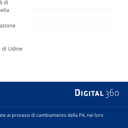
à di
ella
vazione
i di Udine
e ai processi di cambiamento della PA, nei loro