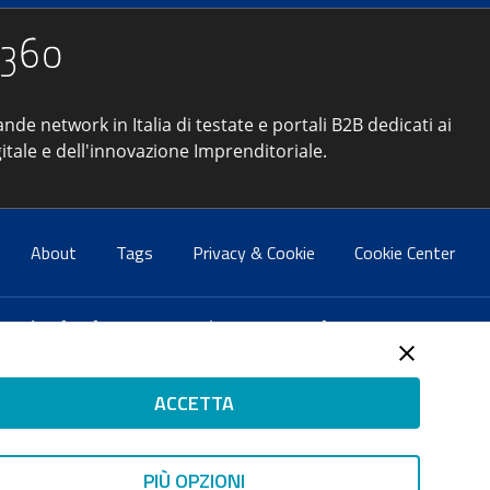
ande network in Italia di testate e portali B2B dedicati ai
itale e dell'innovazione Imprenditoriale.
About
Tags
Privacy & Cookie
Cookie Center
atti:
info@forumpa.it
- tel. 06 684251 - fax. 06 68425433
2 del 2 maggio 2008 - Direttore resp. Michela Stentella
ACCETTA
tificata per il sistema di management di qualità SQS (ISO
 ISP AWS
PIÙ OPZIONI