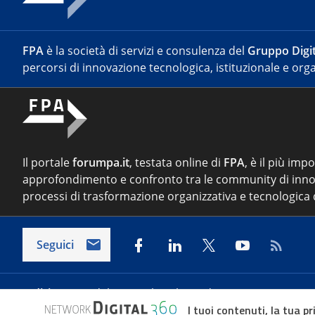
FPA
è la società di servizi e consulenza del
Gruppo Digit
percorsi di innovazione tecnologica, istituzionale e orga
Il portale
forumpa.it
, testata online di
FPA
, è il più imp
approfondimento e confronto tra le community di inno
processi di trasformazione organizzativa e tecnologica d
Seguici
Indirizzo:
Via del Porto Fluviale 67/d – 00154 Roma
I tuoi contenuti, la tua pr