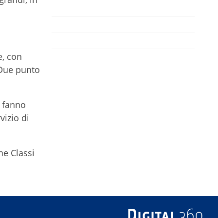
e, con
“Due punto
i fanno
vizio di
ne Classi