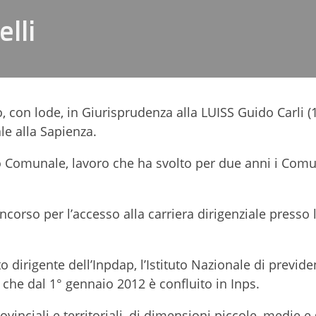
lli
to, con lode, in Giurisprudenza alla LUISS Guido Carli (
le alla Sapienza.
o Comunale, lavoro che ha svolto per due anni i Comu
orso per l’accesso alla carriera dirigenziale presso 
 dirigente dell’Inpdap, l’Istituto Nazionale di previde
che dal 1° gennaio 2012 è confluito in Inps.
vinciali e territoriali, di dimensioni piccole, medie e 