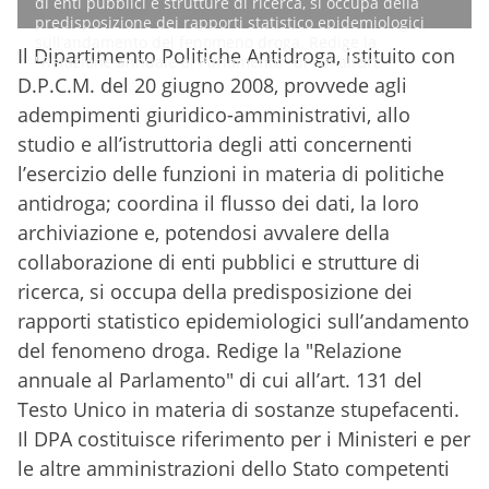
di enti pubblici e strutture di ricerca, si occupa della
predisposizione dei rapporti statistico epidemiologici
sull’andamento del fenomeno droga. Redige la
Il Dipartimento Politiche Antidroga, istituito con
"Relazione annuale al Parlamento" di cui all’art.
D.P.C.M. del 20 giugno 2008, provvede agli
adempimenti giuridico-amministrativi, allo
studio e all’istruttoria degli atti concernenti
l’esercizio delle funzioni in materia di politiche
antidroga; coordina il flusso dei dati, la loro
archiviazione e, potendosi avvalere della
collaborazione di enti pubblici e strutture di
ricerca, si occupa della predisposizione dei
rapporti statistico epidemiologici sull’andamento
del fenomeno droga. Redige la "Relazione
annuale al Parlamento" di cui all’art. 131 del
Testo Unico in materia di sostanze stupefacenti.
Il DPA costituisce riferimento per i Ministeri e per
le altre amministrazioni dello Stato competenti