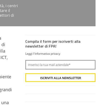
à, i centri
tare il
ettori di
a
Compila il form per iscriverti alla
 di
newsletter di FPA!
lla
Leggi l'informativa privacy
ICT,
biente
 grandi
è una