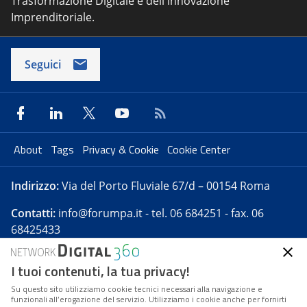
Trasformazione Digitale e dell'innovazione
Imprenditoriale.
Seguici
About
Tags
Privacy & Cookie
Cookie Center
Indirizzo:
Via del Porto Fluviale 67/d – 00154 Roma
Contatti:
info@forumpa.it
- tel. 06 684251 - fax. 06
68425433
I tuoi contenuti, la tua privacy!
Forumpa.it
è una pubblicazione telematica iscritta
presso Registro della stampa del Tribunale di Roma -
Su questo sito utilizziamo cookie tecnici necessari alla navigazione e
funzionali all’erogazione del servizio. Utilizziamo i cookie anche per fornirti
Reg. n. 182 del 2 maggio 2008 - Direttore resp. Michela