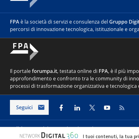
FPA
è la società di servizi e consulenza del
Gruppo Digit
percorsi di innovazione tecnologica, istituzionale e orga
Il portale
forumpa.it
, testata online di
FPA
, è il più imp
approfondimento e confronto tra le community di inno
processi di trasformazione organizzativa e tecnologica d
Seguici
Indirizzo:
Via del Porto Fluviale 67/d – 00154 Roma
I tuoi contenuti, la tua pr