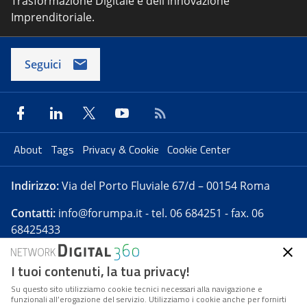
Trasformazione Digitale e dell'innovazione
Imprenditoriale.
Seguici
About
Tags
Privacy & Cookie
Cookie Center
Indirizzo:
Via del Porto Fluviale 67/d – 00154 Roma
Contatti:
info@forumpa.it
- tel. 06 684251 - fax. 06
68425433
I tuoi contenuti, la tua privacy!
Forumpa.it
è una pubblicazione telematica iscritta
presso Registro della stampa del Tribunale di Roma -
Su questo sito utilizziamo cookie tecnici necessari alla navigazione e
funzionali all’erogazione del servizio. Utilizziamo i cookie anche per fornirti
Reg. n. 182 del 2 maggio 2008 - Direttore resp. Michela