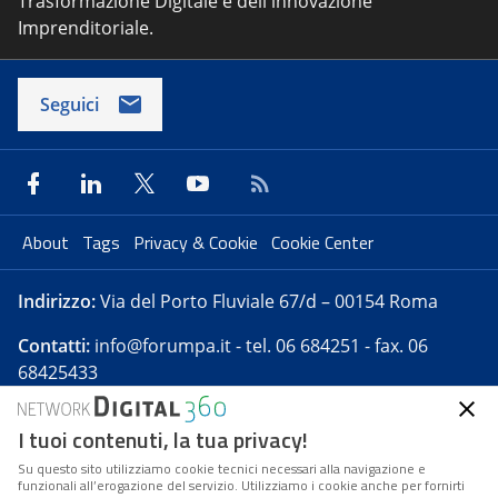
Trasformazione Digitale e dell'innovazione
Imprenditoriale.
Seguici
About
Tags
Privacy & Cookie
Cookie Center
Indirizzo:
Via del Porto Fluviale 67/d – 00154 Roma
Contatti:
info@forumpa.it
- tel. 06 684251 - fax. 06
68425433
I tuoi contenuti, la tua privacy!
Forumpa.it
è una pubblicazione telematica iscritta
presso Registro della stampa del Tribunale di Roma -
Su questo sito utilizziamo cookie tecnici necessari alla navigazione e
funzionali all’erogazione del servizio. Utilizziamo i cookie anche per fornirti
Reg. n. 182 del 2 maggio 2008 - Direttore resp. Michela