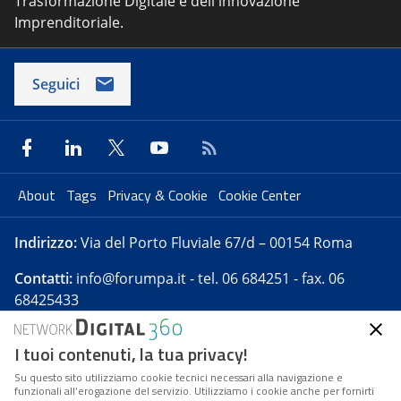
Trasformazione Digitale e dell'innovazione
Imprenditoriale.
Seguici
About
Tags
Privacy & Cookie
Cookie Center
Indirizzo:
Via del Porto Fluviale 67/d – 00154 Roma
Contatti:
info@forumpa.it
- tel. 06 684251 - fax. 06
68425433
I tuoi contenuti, la tua privacy!
Forumpa.it
è una pubblicazione telematica iscritta
presso Registro della stampa del Tribunale di Roma -
Su questo sito utilizziamo cookie tecnici necessari alla navigazione e
funzionali all’erogazione del servizio. Utilizziamo i cookie anche per fornirti
Reg. n. 182 del 2 maggio 2008 - Direttore resp. Michela