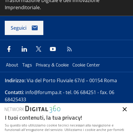
Trasformazione Digitale e dell'innovazione
Imprenditoriale.
Seguici
About
Tags
Privacy & Cookie
Cookie Center
Indirizzo:
Via del Porto Fluviale 67/d – 00154 Roma
Contatti:
info@forumpa.it
- tel. 06 684251 - fax. 06
68425433
I tuoi contenuti, la tua privacy!
Forumpa.it
è una pubblicazione telematica iscritta
presso Registro della stampa del Tribunale di Roma -
Su questo sito utilizziamo cookie tecnici necessari alla navigazione e
funzionali all’erogazione del servizio. Utilizziamo i cookie anche per fornirti
Reg. n. 182 del 2 maggio 2008 - Direttore resp. Michela