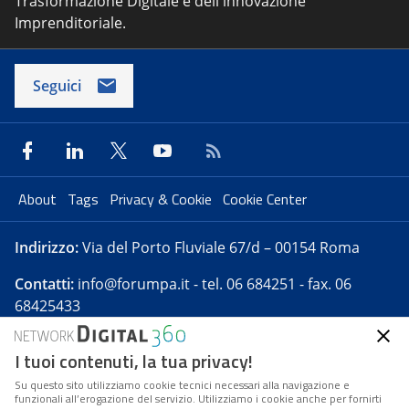
Trasformazione Digitale e dell'innovazione
Imprenditoriale.
Seguici
About
Tags
Privacy & Cookie
Cookie Center
Indirizzo:
Via del Porto Fluviale 67/d – 00154 Roma
Contatti:
info@forumpa.it
- tel. 06 684251 - fax. 06
68425433
I tuoi contenuti, la tua privacy!
Forumpa.it
è una pubblicazione telematica iscritta
presso Registro della stampa del Tribunale di Roma -
Su questo sito utilizziamo cookie tecnici necessari alla navigazione e
funzionali all’erogazione del servizio. Utilizziamo i cookie anche per fornirti
Reg. n. 182 del 2 maggio 2008 - Direttore resp. Michela