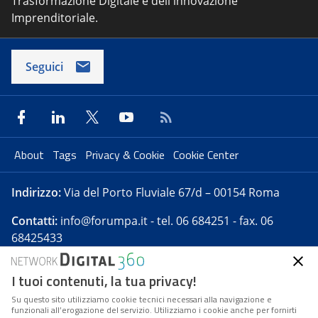
Trasformazione Digitale e dell'innovazione
Imprenditoriale.
Seguici
About
Tags
Privacy & Cookie
Cookie Center
Indirizzo:
Via del Porto Fluviale 67/d – 00154 Roma
Contatti:
info@forumpa.it
- tel. 06 684251 - fax. 06
68425433
I tuoi contenuti, la tua privacy!
Forumpa.it
è una pubblicazione telematica iscritta
presso Registro della stampa del Tribunale di Roma -
Su questo sito utilizziamo cookie tecnici necessari alla navigazione e
funzionali all’erogazione del servizio. Utilizziamo i cookie anche per fornirti
Reg. n. 182 del 2 maggio 2008 - Direttore resp. Michela