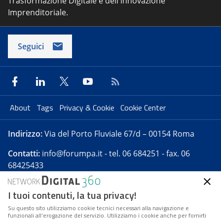
Trasformazione Digitale e dell'innovazione
Imprenditoriale.
Seguici
About
Tags
Privacy & Cookie
Cookie Center
Indirizzo:
Via del Porto Fluviale 67/d – 00154 Roma
Contatti:
info@forumpa.it
- tel. 06 684251 - fax. 06
68425433
I tuoi contenuti, la tua privacy!
Forumpa.it
è una pubblicazione telematica iscritta
presso Registro della stampa del Tribunale di Roma -
Su questo sito utilizziamo cookie tecnici necessari alla navigazione e
funzionali all’erogazione del servizio. Utilizziamo i cookie anche per fornirti
Reg. n. 182 del 2 maggio 2008 - Direttore resp. Michela