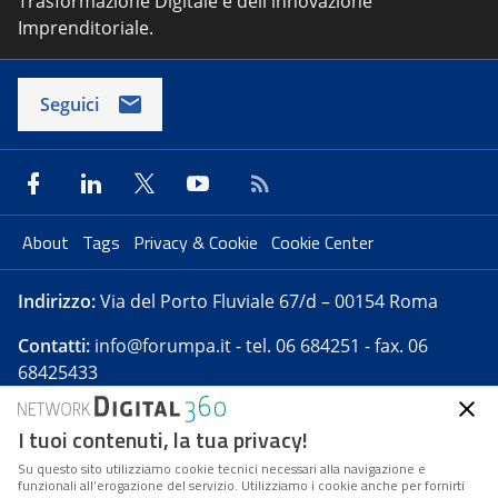
Trasformazione Digitale e dell'innovazione
Imprenditoriale.
Seguici
About
Tags
Privacy & Cookie
Cookie Center
Indirizzo:
Via del Porto Fluviale 67/d – 00154 Roma
Contatti:
info@forumpa.it
- tel. 06 684251 - fax. 06
68425433
I tuoi contenuti, la tua privacy!
Forumpa.it
è una pubblicazione telematica iscritta
presso Registro della stampa del Tribunale di Roma -
Su questo sito utilizziamo cookie tecnici necessari alla navigazione e
funzionali all’erogazione del servizio. Utilizziamo i cookie anche per fornirti
Reg. n. 182 del 2 maggio 2008 - Direttore resp. Michela