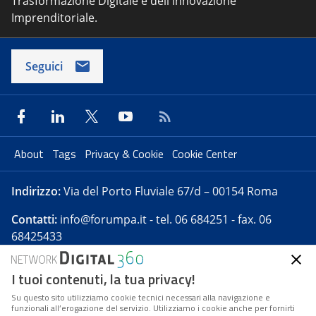
Trasformazione Digitale e dell'innovazione
Imprenditoriale.
Seguici
About
Tags
Privacy & Cookie
Cookie Center
Indirizzo:
Via del Porto Fluviale 67/d – 00154 Roma
Contatti:
info@forumpa.it
- tel. 06 684251 - fax. 06
68425433
I tuoi contenuti, la tua privacy!
Forumpa.it
è una pubblicazione telematica iscritta
presso Registro della stampa del Tribunale di Roma -
Su questo sito utilizziamo cookie tecnici necessari alla navigazione e
funzionali all’erogazione del servizio. Utilizziamo i cookie anche per fornirti
Reg. n. 182 del 2 maggio 2008 - Direttore resp. Michela