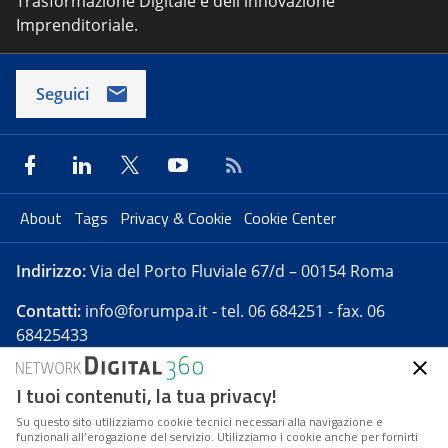
Trasformazione Digitale e dell'innovazione
Imprenditoriale.
Seguici
About
Tags
Privacy & Cookie
Cookie Center
Indirizzo:
Via del Porto Fluviale 67/d – 00154 Roma
Contatti:
info@forumpa.it
- tel. 06 684251 - fax. 06
68425433
I tuoi contenuti, la tua privacy!
Forumpa.it
è una pubblicazione telematica iscritta
presso Registro della stampa del Tribunale di Roma -
Su questo sito utilizziamo cookie tecnici necessari alla navigazione e
funzionali all’erogazione del servizio. Utilizziamo i cookie anche per fornirti
Reg. n. 182 del 2 maggio 2008 - Direttore resp. Michela