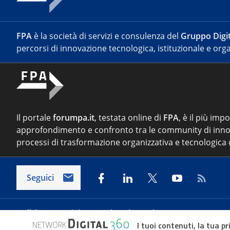
FPA
è la società di servizi e consulenza del
Gruppo Digit
percorsi di innovazione tecnologica, istituzionale e orga
Il portale
forumpa.it
, testata online di
FPA
, è il più imp
approfondimento e confronto tra le community di inno
processi di trasformazione organizzativa e tecnologica d
Seguici
Indirizzo:
Via del Porto Fluviale 67/d – 00154 Roma
I tuoi contenuti, la tua pr