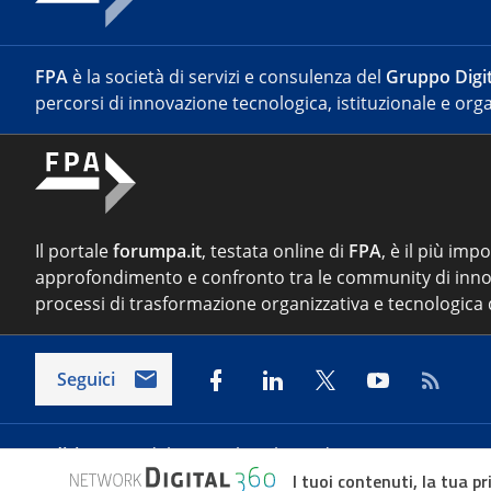
FPA
è la società di servizi e consulenza del
Gruppo Digit
percorsi di innovazione tecnologica, istituzionale e orga
Il portale
forumpa.it
, testata online di
FPA
, è il più imp
approfondimento e confronto tra le community di inno
processi di trasformazione organizzativa e tecnologica d
Seguici
Indirizzo:
Via del Porto Fluviale 67/d – 00154 Roma
I tuoi contenuti, la tua pr