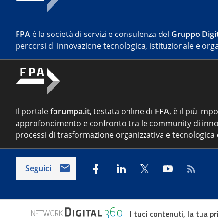
FPA
è la società di servizi e consulenza del
Gruppo Digit
percorsi di innovazione tecnologica, istituzionale e orga
Il portale
forumpa.it
, testata online di
FPA
, è il più imp
approfondimento e confronto tra le community di inno
processi di trasformazione organizzativa e tecnologica d
Seguici
Indirizzo:
Via del Porto Fluviale 67/d – 00154 Roma
I tuoi contenuti, la tua pr