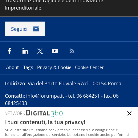
Trasformazione Digitale e dell'innovazione
Imprenditoriale.
Seguici
About
Tags
Privacy & Cookie
Cookie Center
Indirizzo:
Via del Porto Fluviale 67/d – 00154 Roma
Contatti:
info@forumpa.it
- tel. 06 684251 - fax. 06
68425433
I tuoi contenuti, la tua privacy!
Forumpa.it
è una pubblicazione telematica iscritta
presso Registro della stampa del Tribunale di Roma -
Su questo sito utilizziamo cookie tecnici necessari alla navigazione e
funzionali all’erogazione del servizio. Utilizziamo i cookie anche per fornirti
Reg. n. 182 del 2 maggio 2008 - Direttore resp. Michela