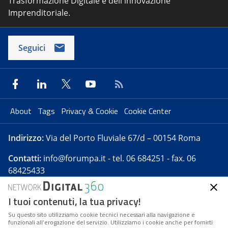
Trasformazione Digitale e dell'innovazione
Imprenditoriale.
Seguici
About
Tags
Privacy & Cookie
Cookie Center
Indirizzo:
Via del Porto Fluviale 67/d – 00154 Roma
Contatti:
info@forumpa.it
- tel. 06 684251 - fax. 06
68425433
I tuoi contenuti, la tua privacy!
Forumpa.it
è una pubblicazione telematica iscritta
presso Registro della stampa del Tribunale di Roma -
Su questo sito utilizziamo cookie tecnici necessari alla navigazione e
funzionali all’erogazione del servizio. Utilizziamo i cookie anche per fornirti
Reg. n. 182 del 2 maggio 2008 - Direttore resp. Michela