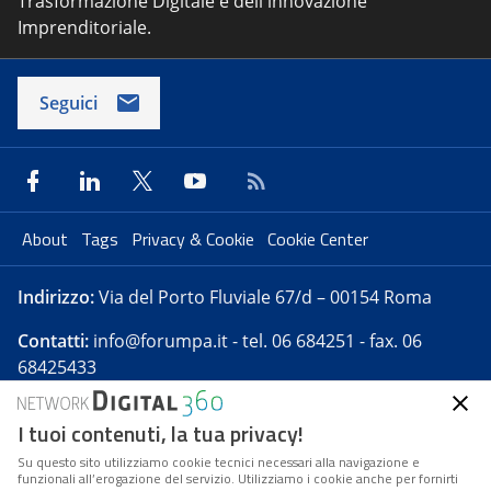
Trasformazione Digitale e dell'innovazione
Imprenditoriale.
Seguici
About
Tags
Privacy & Cookie
Cookie Center
Indirizzo:
Via del Porto Fluviale 67/d – 00154 Roma
Contatti:
info@forumpa.it
- tel. 06 684251 - fax. 06
68425433
I tuoi contenuti, la tua privacy!
Forumpa.it
è una pubblicazione telematica iscritta
presso Registro della stampa del Tribunale di Roma -
Su questo sito utilizziamo cookie tecnici necessari alla navigazione e
funzionali all’erogazione del servizio. Utilizziamo i cookie anche per fornirti
Reg. n. 182 del 2 maggio 2008 - Direttore resp. Michela