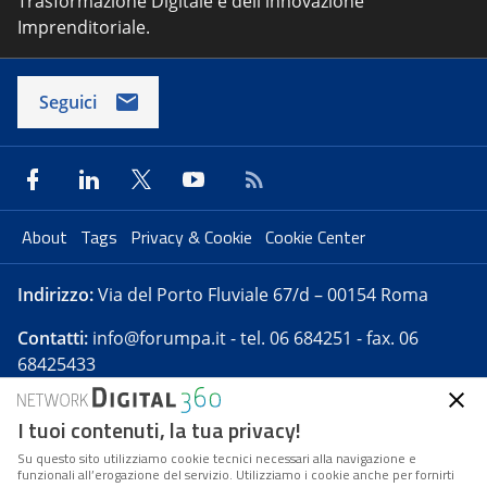
Trasformazione Digitale e dell'innovazione
Imprenditoriale.
Seguici
About
Tags
Privacy & Cookie
Cookie Center
Indirizzo:
Via del Porto Fluviale 67/d – 00154 Roma
Contatti:
info@forumpa.it
- tel. 06 684251 - fax. 06
68425433
I tuoi contenuti, la tua privacy!
Forumpa.it
è una pubblicazione telematica iscritta
presso Registro della stampa del Tribunale di Roma -
Su questo sito utilizziamo cookie tecnici necessari alla navigazione e
funzionali all’erogazione del servizio. Utilizziamo i cookie anche per fornirti
Reg. n. 182 del 2 maggio 2008 - Direttore resp. Michela