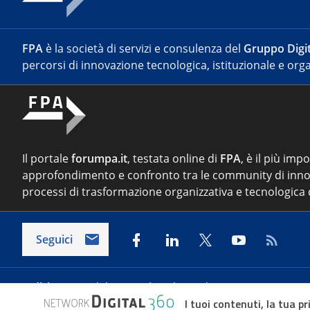
FPA
è la società di servizi e consulenza del
Gruppo Digit
percorsi di innovazione tecnologica, istituzionale e orga
Il portale
forumpa.it
, testata online di
FPA
, è il più imp
approfondimento e confronto tra le community di inno
processi di trasformazione organizzativa e tecnologica d
Seguici
Indirizzo:
Via del Porto Fluviale 67/d – 00154 Roma
I tuoi contenuti, la tua pr