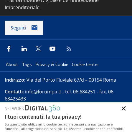
Trasformazione Digitale e dell'innovazione
Imprenditoriale.
Seguici
About
Tags
Privacy & Cookie
Cookie Center
Indirizzo:
Via del Porto Fluviale 67/d – 00154 Roma
Contatti:
info@forumpa.it
- tel. 06 684251 - fax. 06
68425433
I tuoi contenuti, la tua privacy!
Forumpa.it
è una pubblicazione telematica iscritta
presso Registro della stampa del Tribunale di Roma -
Su questo sito utilizziamo cookie tecnici necessari alla navigazione e
funzionali all’erogazione del servizio. Utilizziamo i cookie anche per fornirti
Reg. n. 182 del 2 maggio 2008 - Direttore resp. Michela