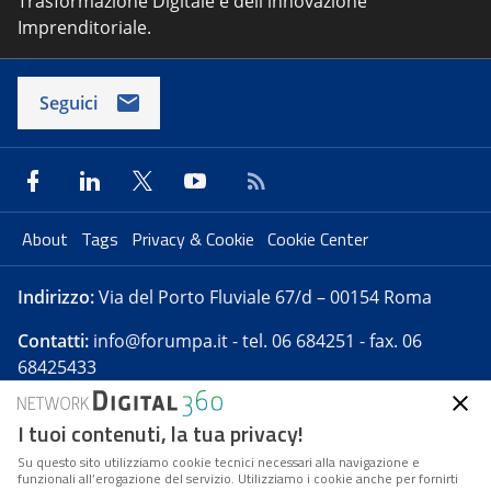
Trasformazione Digitale e dell'innovazione
Imprenditoriale.
Seguici
About
Tags
Privacy & Cookie
Cookie Center
Indirizzo:
Via del Porto Fluviale 67/d – 00154 Roma
Contatti:
info@forumpa.it
- tel. 06 684251 - fax. 06
68425433
I tuoi contenuti, la tua privacy!
Forumpa.it
è una pubblicazione telematica iscritta
presso Registro della stampa del Tribunale di Roma -
Su questo sito utilizziamo cookie tecnici necessari alla navigazione e
funzionali all’erogazione del servizio. Utilizziamo i cookie anche per fornirti
Reg. n. 182 del 2 maggio 2008 - Direttore resp. Michela