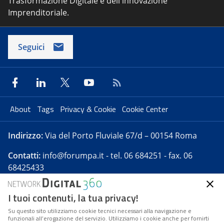
Trasformazione Digitale e dell'innovazione
Imprenditoriale.
Seguici
About
Tags
Privacy & Cookie
Cookie Center
Indirizzo:
Via del Porto Fluviale 67/d – 00154 Roma
Contatti:
info@forumpa.it
- tel. 06 684251 - fax. 06
68425433
I tuoi contenuti, la tua privacy!
Forumpa.it
è una pubblicazione telematica iscritta
presso Registro della stampa del Tribunale di Roma -
Su questo sito utilizziamo cookie tecnici necessari alla navigazione e
funzionali all’erogazione del servizio. Utilizziamo i cookie anche per fornirti
Reg. n. 182 del 2 maggio 2008 - Direttore resp. Michela