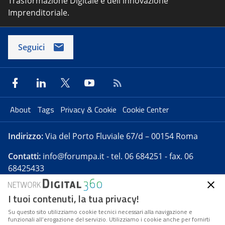
Trasformazione Digitale e dell'innovazione
Imprenditoriale.
Seguici
About
Tags
Privacy & Cookie
Cookie Center
Indirizzo:
Via del Porto Fluviale 67/d – 00154 Roma
Contatti:
info@forumpa.it
- tel. 06 684251 - fax. 06
68425433
I tuoi contenuti, la tua privacy!
Forumpa.it
è una pubblicazione telematica iscritta
presso Registro della stampa del Tribunale di Roma -
Su questo sito utilizziamo cookie tecnici necessari alla navigazione e
funzionali all’erogazione del servizio. Utilizziamo i cookie anche per fornirti
Reg. n. 182 del 2 maggio 2008 - Direttore resp. Michela