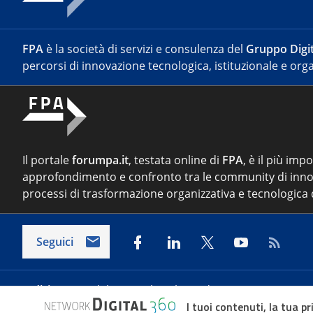
FPA
è la società di servizi e consulenza del
Gruppo Digit
percorsi di innovazione tecnologica, istituzionale e orga
Il portale
forumpa.it
, testata online di
FPA
, è il più imp
approfondimento e confronto tra le community di inno
processi di trasformazione organizzativa e tecnologica d
Seguici
Indirizzo:
Via del Porto Fluviale 67/d – 00154 Roma
I tuoi contenuti, la tua pr