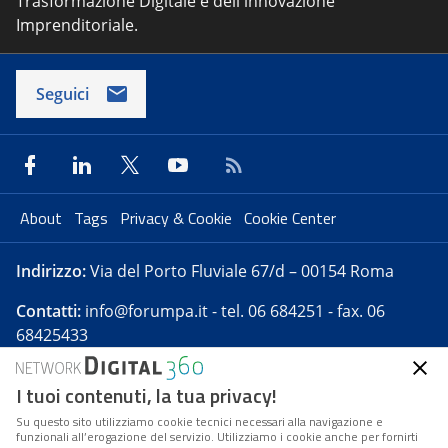
Trasformazione Digitale e dell'innovazione
Imprenditoriale.
Seguici
About
Tags
Privacy & Cookie
Cookie Center
Indirizzo:
Via del Porto Fluviale 67/d – 00154 Roma
Contatti:
info@forumpa.it
- tel. 06 684251 - fax. 06
68425433
I tuoi contenuti, la tua privacy!
Forumpa.it
è una pubblicazione telematica iscritta
presso Registro della stampa del Tribunale di Roma -
Su questo sito utilizziamo cookie tecnici necessari alla navigazione e
funzionali all’erogazione del servizio. Utilizziamo i cookie anche per fornirti
Reg. n. 182 del 2 maggio 2008 - Direttore resp. Michela