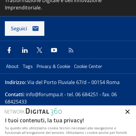
Trasformazione Digitale e dell'innovazione
Imprenditoriale.
Seguici
About
Tags
Privacy & Cookie
Cookie Center
Indirizzo:
Via del Porto Fluviale 67/d – 00154 Roma
Contatti:
info@forumpa.it
- tel. 06 684251 - fax. 06
68425433
I tuoi contenuti, la tua privacy!
Forumpa.it
è una pubblicazione telematica iscritta
presso Registro della stampa del Tribunale di Roma -
Su questo sito utilizziamo cookie tecnici necessari alla navigazione e
funzionali all’erogazione del servizio. Utilizziamo i cookie anche per fornirti
Reg. n. 182 del 2 maggio 2008 - Direttore resp. Michela