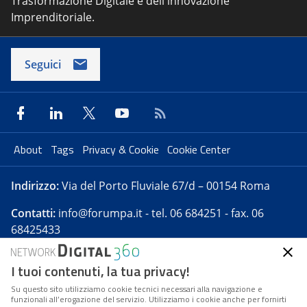
Trasformazione Digitale e dell'innovazione
Imprenditoriale.
Seguici
About
Tags
Privacy & Cookie
Cookie Center
Indirizzo:
Via del Porto Fluviale 67/d – 00154 Roma
Contatti:
info@forumpa.it
- tel. 06 684251 - fax. 06
68425433
I tuoi contenuti, la tua privacy!
Forumpa.it
è una pubblicazione telematica iscritta
presso Registro della stampa del Tribunale di Roma -
Su questo sito utilizziamo cookie tecnici necessari alla navigazione e
funzionali all’erogazione del servizio. Utilizziamo i cookie anche per fornirti
Reg. n. 182 del 2 maggio 2008 - Direttore resp. Michela