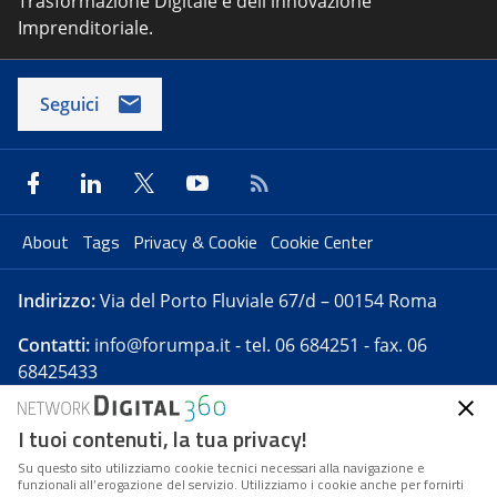
Trasformazione Digitale e dell'innovazione
Imprenditoriale.
Seguici
About
Tags
Privacy & Cookie
Cookie Center
Indirizzo:
Via del Porto Fluviale 67/d – 00154 Roma
Contatti:
info@forumpa.it
- tel. 06 684251 - fax. 06
68425433
I tuoi contenuti, la tua privacy!
Forumpa.it
è una pubblicazione telematica iscritta
presso Registro della stampa del Tribunale di Roma -
Su questo sito utilizziamo cookie tecnici necessari alla navigazione e
funzionali all’erogazione del servizio. Utilizziamo i cookie anche per fornirti
Reg. n. 182 del 2 maggio 2008 - Direttore resp. Michela