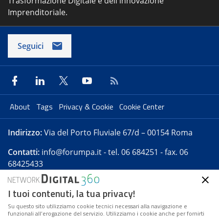
Trasformazione Digitale e dell'innovazione
Imprenditoriale.
Seguici
About
Tags
Privacy & Cookie
Cookie Center
Indirizzo:
Via del Porto Fluviale 67/d – 00154 Roma
Contatti:
info@forumpa.it
- tel. 06 684251 - fax. 06
68425433
I tuoi contenuti, la tua privacy!
Forumpa.it
è una pubblicazione telematica iscritta
presso Registro della stampa del Tribunale di Roma -
Su questo sito utilizziamo cookie tecnici necessari alla navigazione e
funzionali all’erogazione del servizio. Utilizziamo i cookie anche per fornirti
Reg. n. 182 del 2 maggio 2008 - Direttore resp. Michela