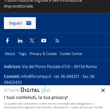
Trasformazione Digitale e dell'innovazione
Imprenditoriale.
Seguici
About
Tags
Privacy & Cookie
Cookie Center
Indirizzo:
Via del Porto Fluviale 67/d – 00154 Roma
Contatti:
info@forumpa.it
- tel. 06 684251 - fax. 06
68425433
I tuoi contenuti, la tua privacy!
Forumpa.it
è una pubblicazione telematica iscritta
presso Registro della stampa del Tribunale di Roma -
Su questo sito utilizziamo cookie tecnici necessari alla navigazione e
funzionali all’erogazione del servizio. Utilizziamo i cookie anche per fornirti
Reg. n. 182 del 2 maggio 2008 - Direttore resp. Michela