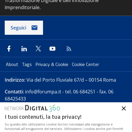
Trasformazione Digitale e dell'innovazione
Imprenditoriale.
Seguici
About
Tags
Privacy & Cookie
Cookie Center
Indirizzo:
Via del Porto Fluviale 67/d – 00154 Roma
Contatti:
info@forumpa.it
- tel. 06 684251 - fax. 06
68425433
I tuoi contenuti, la tua privacy!
Forumpa.it
è una pubblicazione telematica iscritta
presso Registro della stampa del Tribunale di Roma -
Su questo sito utilizziamo cookie tecnici necessari alla navigazione e
funzionali all’erogazione del servizio. Utilizziamo i cookie anche per fornirti
Reg. n. 182 del 2 maggio 2008 - Direttore resp. Michela