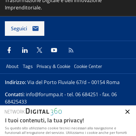
Trasformazione Digitale e dell'innovazione
Imprenditoriale.
Seguici
About
Tags
Privacy & Cookie
Cookie Center
Indirizzo:
Via del Porto Fluviale 67/d – 00154 Roma
Contatti:
info@forumpa.it
- tel. 06 684251 - fax. 06
68425433
I tuoi contenuti, la tua privacy!
Forumpa.it
è una pubblicazione telematica iscritta
presso Registro della stampa del Tribunale di Roma -
Su questo sito utilizziamo cookie tecnici necessari alla navigazione e
funzionali all’erogazione del servizio. Utilizziamo i cookie anche per fornirti
Reg. n. 182 del 2 maggio 2008 - Direttore resp. Michela